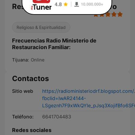
Restauracion Familiar en vivo
Religioso & Espiritualidad
Frecuencias Radio Ministerio de
Restauracion Familiar:
Tijuana:
Online
Contactos
Sitio web
https://radioministeriodrf.blogspot.com/
fbclid=IwAR24144-
LSgeznh7F9xWkQYle_pJsq3XojifBfo6SF
Teléfono:
6641704483
Redes sociales