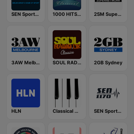
SEN Sports 1116 AM
1000 HITS Classical Music
2SM Super Radio
3AW Melbourne
SOUL RADIO Only Classic Soul
2GB Sydney
HLN
Classical Horizon Radio (International)
SEN Sports 1170 Sydney