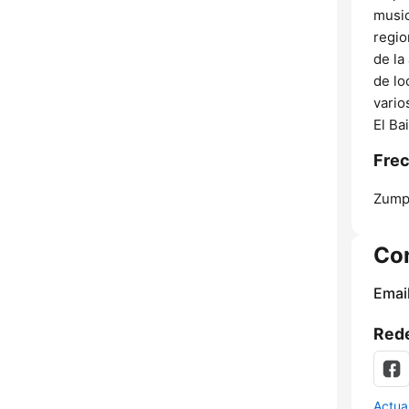
music
regio
de la
de lo
vario
El Bai
Frec
Zump
Co
Email
Rede
Actua