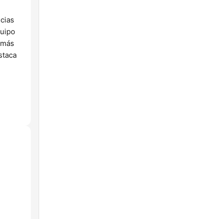
icias
quipo
emás
staca