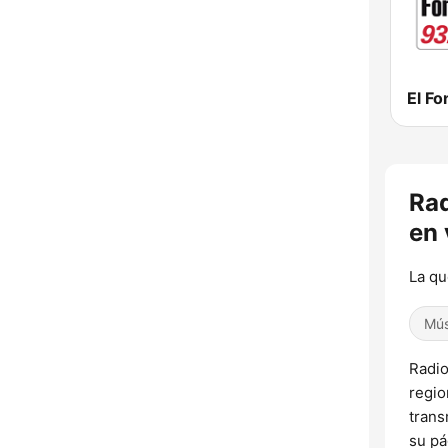
El F
Ra
en 
La qu
Mús
Radio
regio
trans
su pá