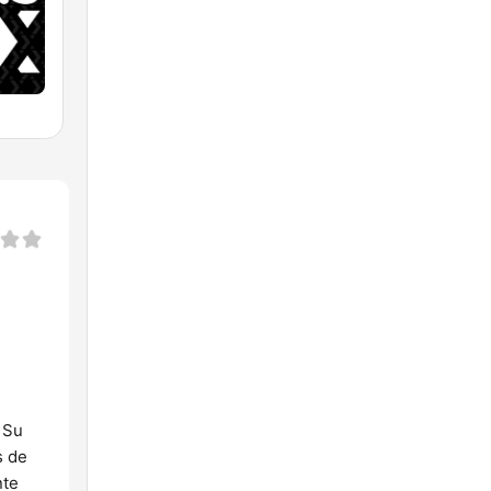
 Su
s de
nte