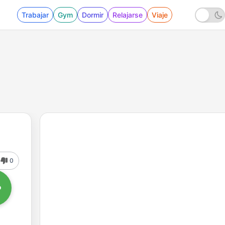
Trabajar
Gym
Dormir
Relajarse
Viaje
0