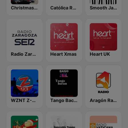
Christmas Oldies
Católica Radio
Smooth Jazz - Groov
Radio Zaragoza SER
Heart Xmas
Heart UK
WZNT Z-93 FM
Tango Bacan
Aragón Radio