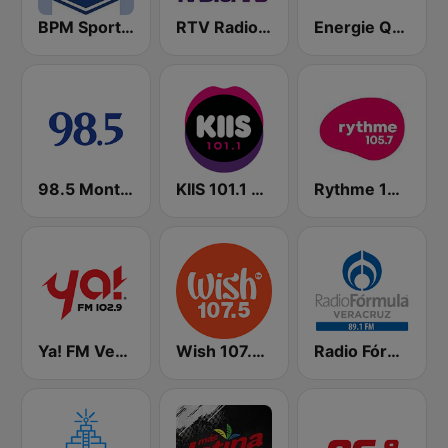
BPM Sports 91.9 FM
RTV Radio Más
Energie Québec 98.9 FM
98.5 Montréal
KIIS 101.1 Melbourne
Rythme 105.7 FM
Ya! FM Veracruz
Wish 107.5 FM
Radio Fórmula Veracruz