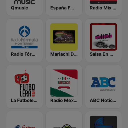
Qmusic
España FM 92.9 FM
Radio Mix México
Radio Fórmula 770 AM
Mariachi Digital
Salsa En Mexico
La Futbolera Radio
Radio Mexico VIP
ABC Noticias