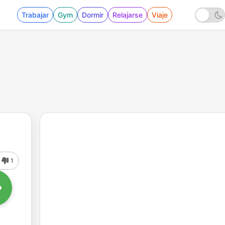
Trabajar
Gym
Dormir
Relajarse
Viaje
1