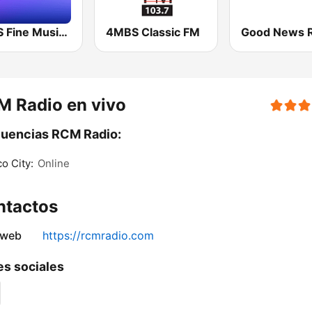
2MBS Fine Music Sydney
4MBS Classic FM
 Radio en vivo
uencias RCM Radio:
o City:
Online
ntactos
 web
https://rcmradio.com
s sociales