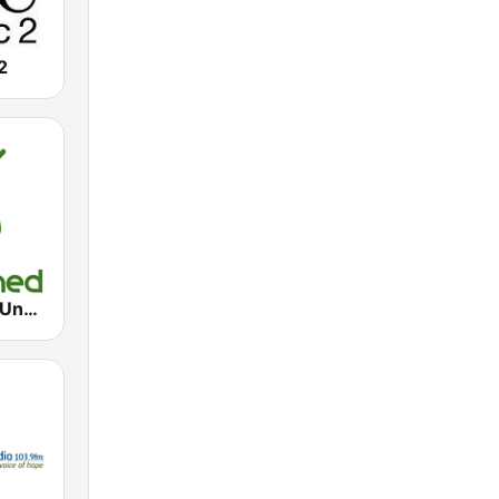
2
ABC Triple J Unearthed