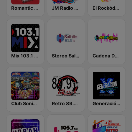
Romantic Vibes
JM Radio 80s y 90s
El Rockódromo de Felicidad
Mix 103.1 León
Stereo Saltillo 93.5
Cadena Dance México
Club Sonidero
Retro 89.9 FM
Generación X 80s 90s