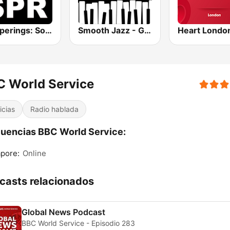
Whisperings: Solo Piano Radio
Smooth Jazz - Groov
Heart Londo
C World Service
icias
Radio hablada
uencias BBC World Service:
pore:
Online
casts relacionados
Global News Podcast
BBC World Service - Episodio 283