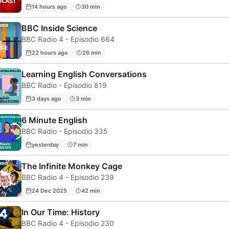
14 hours ago
30 min
BBC Inside Science
BBC Radio 4 - Episodio 664
22 hours ago
26 min
Learning English Conversations
BBC Radio - Episodio 819
3 days ago
3 min
6 Minute English
BBC Radio - Episodio 335
yesterday
7 min
The Infinite Monkey Cage
BBC Radio 4 - Episodio 239
24 Dec 2025
42 min
In Our Time: History
BBC Radio 4 - Episodio 230