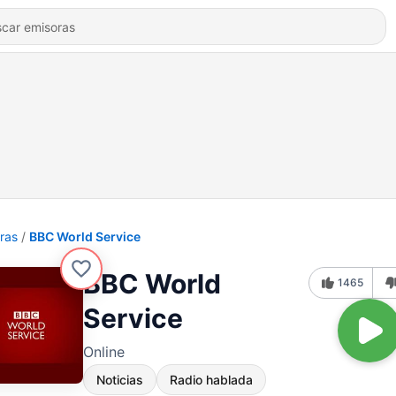
ras
BBC World Service
BBC World
1465
Service
Online
Noticias
Radio hablada