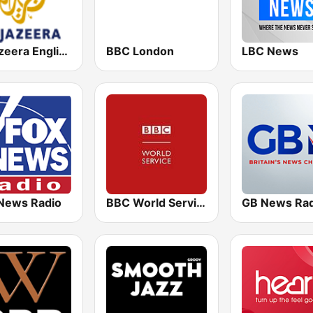
Al Jazeera English (قناة الجزيرة)
BBC London
LBC News
News Radio
BBC World Service for Africa
GB News Rad