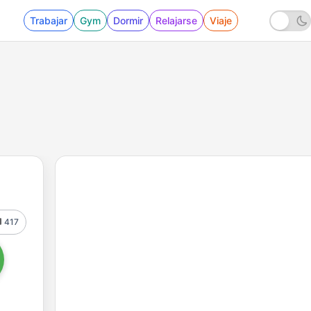
Trabajar
Gym
Dormir
Relajarse
Viaje
417