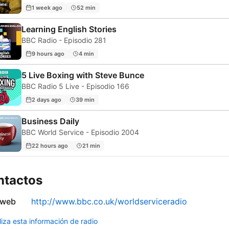
1 week ago
52 min
Learning English Stories
BBC Radio - Episodio 281
9 hours ago
4 min
5 Live Boxing with Steve Bunce
BBC Radio 5 Live - Episodio 166
2 days ago
39 min
Business Daily
BBC World Service - Episodio 2004
22 hours ago
21 min
ntactos
 web
http://www.bbc.co.uk/worldserviceradio
liza esta información de radio