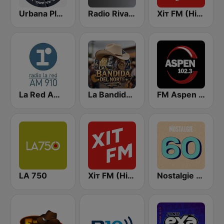
Urbana Play 104.3 FM
Radio Rivadavia 630 AM
Хіт FM (Hit FM) - Top
La Red AM 910
La Bandida del Norte
FM Aspen 102.3
LA 750
Хіт FM (Hit FM) - Best
Nostalgie 60