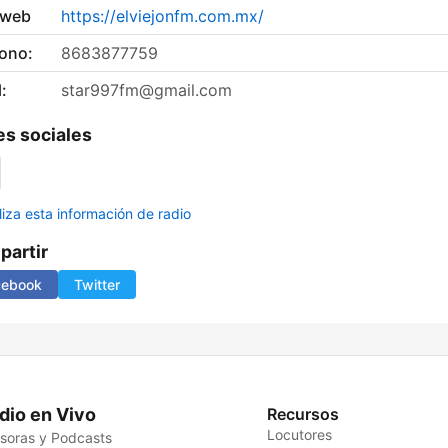
 web
https://elviejonfm.com.mx/
fono:
8683877759
:
star997fm@gmail.com
s sociales
liza esta información de radio
artir
cebook
Twitter
dio en Vivo
Recursos
Locutores
soras y Podcasts