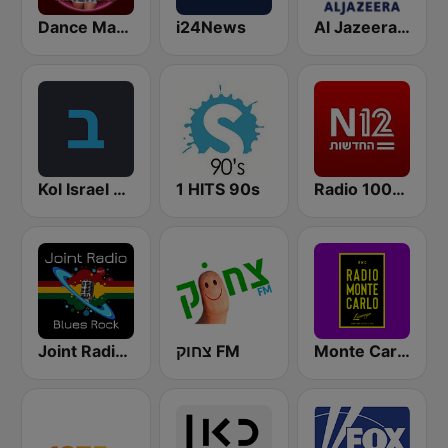
Dance Machine
i24News
Al Jazeera English (قناة الجزيرة)
Kol Israel Reshet Bet
1 HITS 90s
Radio 100% News 12
Joint Radio Blues
צחוק FM
Monte Carlo Lounge