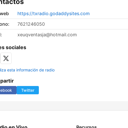
ntactos
 web
https://txradio.godaddysites.com
fono:
7621246050
:
xeuqventasja@hotmail.com
s sociales
liza esta información de radio
artir
cebook
Twitter
dio en Vivo
Recursos