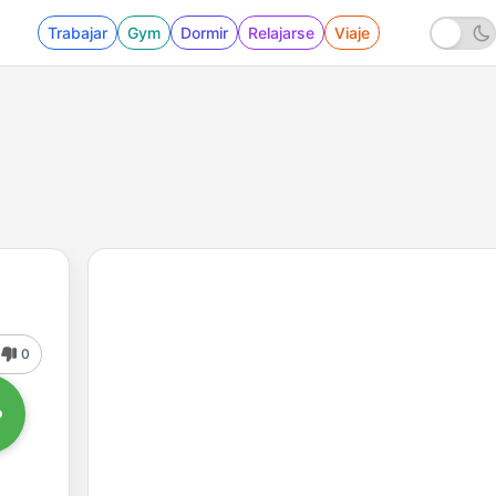
Trabajar
Gym
Dormir
Relajarse
Viaje
0