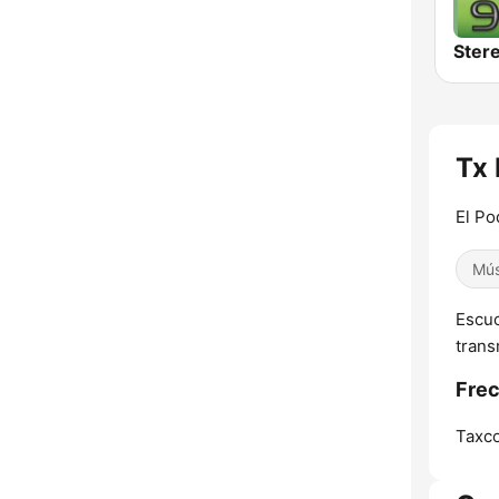
Tx 
El Po
Mús
Escuc
trans
Frec
Taxco