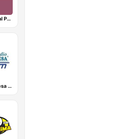
NPR : National Public Radio
Radio Turquesa 92.9 FM