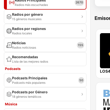
Radios Principales
2670
Radios más escuchadas
Radios por género
Emisor
15 géneros musicales
Radios por regiones
Radios locales
Noticias
155
Radios noticiosas
Recomendadas
Lista de las mejores radios
Podcasts
LOS4
Podcasts Principales
50
Podcasts más populares
Podcasts por Género
18 géneros temáticos
Música