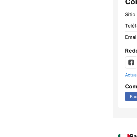
Co
Sitio
Telé
Email
Rede
Actua
Comp
Fa
Ra