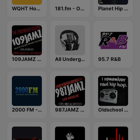
WQHT Hot 97 FM
181.fm - Old School HipHop/RnB
Planet Hip Hop (MRG.fm)
109JAMZ The Throwback Station
All Underground Hip Hop Radio
95.7 R&B
2000 FM - RNB and Hip Hop
987JAMZ HipHop N' R&B Plus Afro Beats 24/7
Oldschool Hiphop