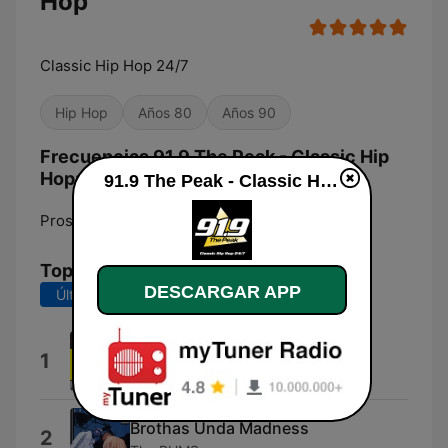
Hop
Classic Hip Hop 24/7
Hip Hop
Años 80
Años 90
Frecuencias 91.9 The Peak - Classic Hip
Hop:
91.9 The Peak - Classic Hip Hop en vivo
Prosper:
91.9 FM
Top Canciones
DESCARGAR APP
Últimos 7 días
Últimos 30 días
Intro (3 Feet High and Rising)
1
De La Soul
Brothas Unda Madness
2