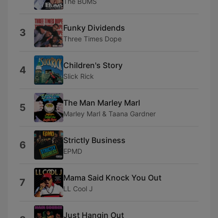
The BUMS
Funky Dividends
3
Three Times Dope
Children's Story
4
Slick Rick
The Man Marley Marl
5
Marley Marl & Taana Gardner
Strictly Business
6
EPMD
Mama Said Knock You Out
7
LL Cool J
Just Hangin Out