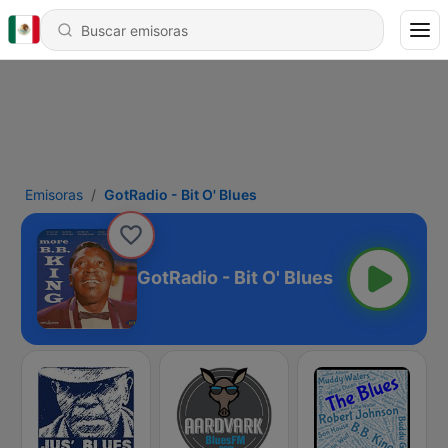
Emisoras
GotRadio - Bit O' Blues
GotRadio - Bit O' Blues