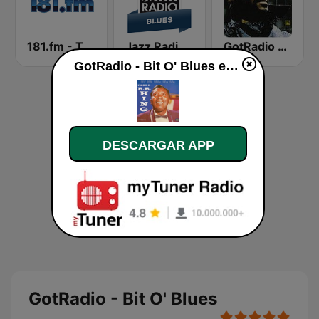
181.fm - True Blues
Jazz Radio Blues
GotRadio - R&B Classics
GotRadio - Bit O' Blues en vivo
DESCARGAR APP
GotRadio - Bit O' Blues