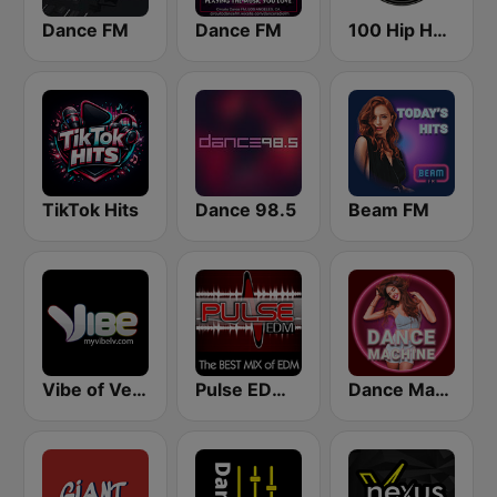
Dance FM
Dance FM
100 Hip Hop and RNB FM
TikTok Hits
Dance 98.5
Beam FM
Vibe of Vegas
Pulse EDM Dance Music
Dance Machine