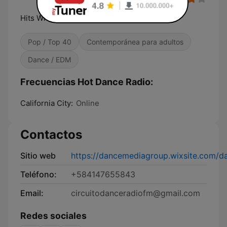
Hits With The Beat!
Pop / Top 40
Contemporánea para adultos
Dance / EDM
Frecuencias Hot Dance Radio:
California City:
Online
Contactos
Sitio web
https://dancemediagroup.wixsite.com/
Teléfono:
+584147655843
Email:
circuitodanceradiofm@gmail.com
Redes sociales