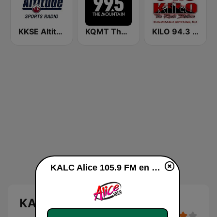
KKSE Altitude Sports Radio
KQMT The Mountain 99.5 FM
KILO 94.3 FM
KALC Alice 105.9 FM en vivo
KALC Alice 105.9 FM