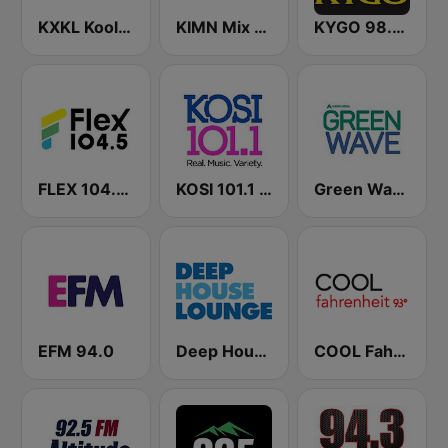
KXKL Kool 105 FM
KIMN Mix 100.3 FM
KYGO 98.5 FM (US Only)
FLEX 104.5 FM
KOSI 101.1 FM
Green Wave 106.5 FM
EFM 94.0
Deep House Lounge
COOL Fahrenheit 93 FM