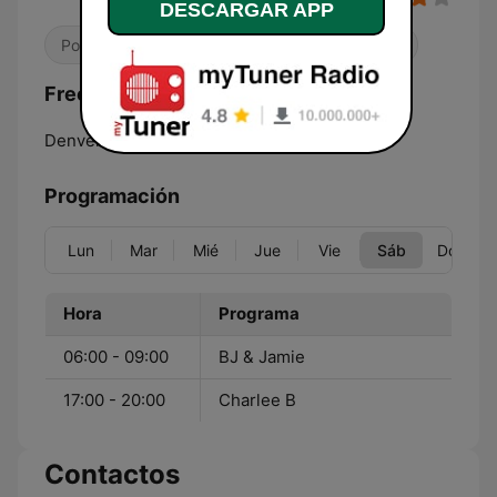
DESCARGAR APP
Pop / Top 40
Contemporánea para adultos
Frecuencias KALC Alice 105.9 FM:
Denver:
105.9 FM
Programación
Lun
Mar
Mié
Jue
Vie
Sáb
Dom
Hora
Programa
06:00 - 09:00
BJ & Jamie
17:00 - 20:00
Charlee B
Contactos