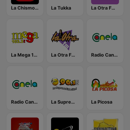
La Chismosa 104.1
La Tukka
La Otra FM - Guayaquil
La Mega 103.3 FM
La Otra FM - Quito
Radio Canela Azuay
Radio Canela Guayas
La Suprema Estacion 96.1 FM
La Picosa