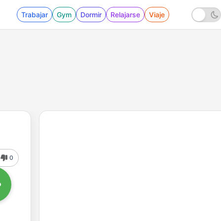
Trabajar
Gym
Dormir
Relajarse
Viaje
0