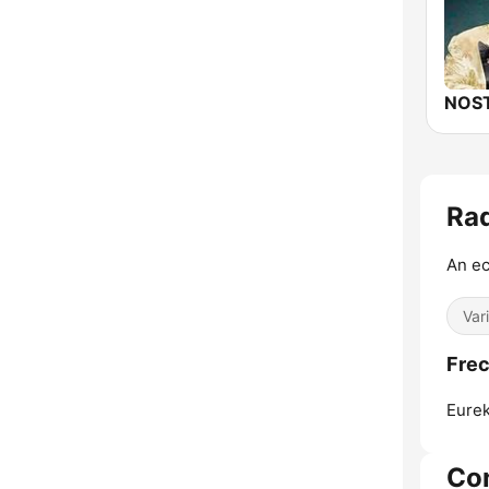
Rad
An ec
Var
Frec
Eurek
Co