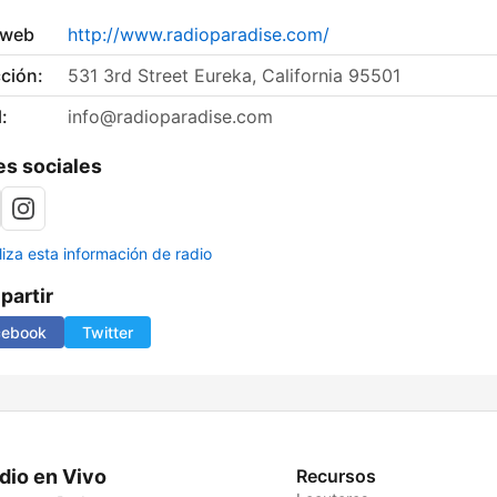
 web
http://www.radioparadise.com/
ción:
531 3rd Street Eureka, California 95501
:
info@radioparadise.com
s sociales
liza esta información de radio
artir
cebook
Twitter
dio en Vivo
Recursos