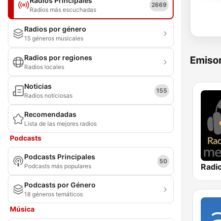
Radios Principales
2669
Radios más escuchadas
Radios por género
15 géneros musicales
Radios por regiones
Emisor
Radios locales
Noticias
155
Radios noticiosas
Recomendadas
Lista de las mejores radios
Podcasts
Podcasts Principales
50
Podcasts más populares
Podcasts por Género
18 géneros temáticos
Música