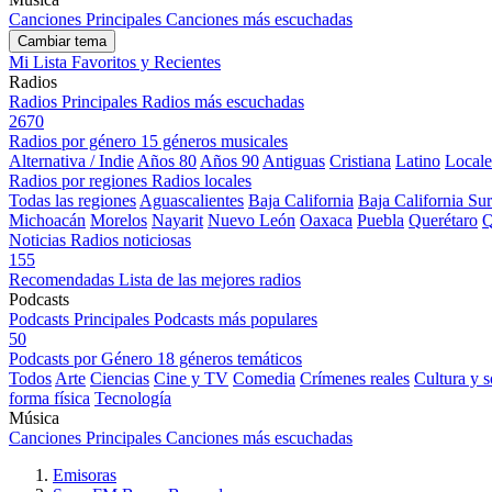
Canciones Principales
Canciones más escuchadas
Cambiar tema
Mi Lista
Favoritos y Recientes
Radios
Radios Principales
Radios más escuchadas
2670
Radios por género
15 géneros musicales
Alternativa / Indie
Años 80
Años 90
Antiguas
Cristiana
Latino
Locale
Radios por regiones
Radios locales
Todas las regiones
Aguascalientes
Baja California
Baja California Sur
Michoacán
Morelos
Nayarit
Nuevo León
Oaxaca
Puebla
Querétaro
Q
Noticias
Radios noticiosas
155
Recomendadas
Lista de las mejores radios
Podcasts
Podcasts Principales
Podcasts más populares
50
Podcasts por Género
18 géneros temáticos
Todos
Arte
Ciencias
Cine y TV
Comedia
Crímenes reales
Cultura y 
forma física
Tecnología
Música
Canciones Principales
Canciones más escuchadas
Emisoras