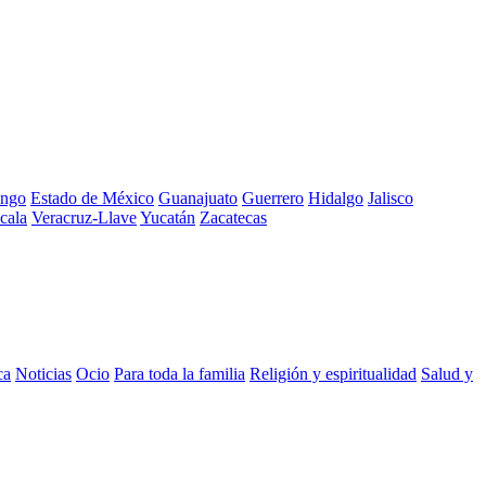
ngo
Estado de México
Guanajuato
Guerrero
Hidalgo
Jalisco
cala
Veracruz-Llave
Yucatán
Zacatecas
ca
Noticias
Ocio
Para toda la familia
Religión y espiritualidad
Salud y