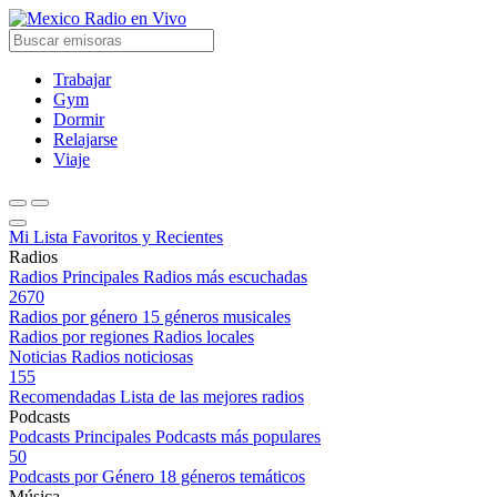
Radio en Vivo
Trabajar
Gym
Dormir
Relajarse
Viaje
Mi Lista
Favoritos y Recientes
Radios
Radios Principales
Radios más escuchadas
2670
Radios por género
15 géneros musicales
Radios por regiones
Radios locales
Noticias
Radios noticiosas
155
Recomendadas
Lista de las mejores radios
Podcasts
Podcasts Principales
Podcasts más populares
50
Podcasts por Género
18 géneros temáticos
Música