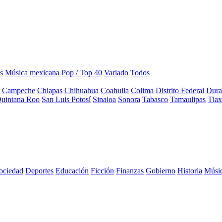
s
Música mexicana
Pop / Top 40
Variado
Todos
Campeche
Chiapas
Chihuahua
Coahuila
Colima
Distrito Federal
Dura
uintana Roo
San Luis Potosí
Sinaloa
Sonora
Tabasco
Tamaulipas
Tlax
sociedad
Deportes
Educación
Ficción
Finanzas
Gobierno
Historia
Músi