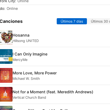
ork City:
Online
do:
Online
 Canciones
Últimos 7 días
Últimos 30 
Hosanna
Hillsong UNITED
I Can Only Imagine
MercyMe
More Love, More Power
Michael W. Smith
Not for a Moment (feat. Meredith Andrews)
Vertical Church Band