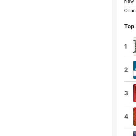
New Y
Orlan
Top
1
2
3
4