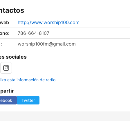
ntactos
 web
http://www.worship100.com
fono:
786-664-8107
:
worship100fm@gmail.com
s sociales
liza esta información de radio
artir
cebook
Twitter