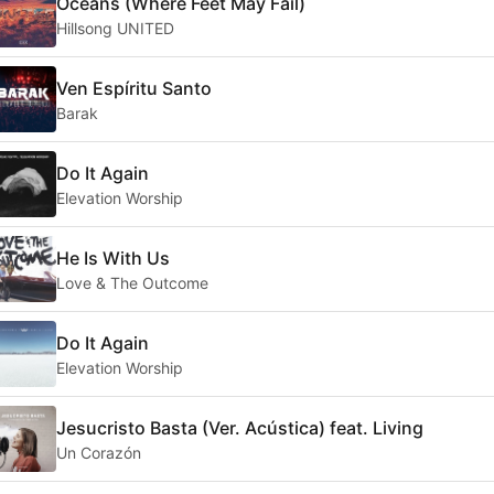
Oceans (Where Feet May Fail)
Hillsong UNITED
Ven Espíritu Santo
Barak
Do It Again
Elevation Worship
He Is With Us
Love & The Outcome
Do It Again
Elevation Worship
Jesucristo Basta (Ver. Acústica) feat. Living
Un Corazón