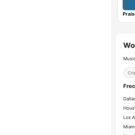
Prais
Wo
Music
Cri
Frec
Dalla
Hous
Los A
Miami