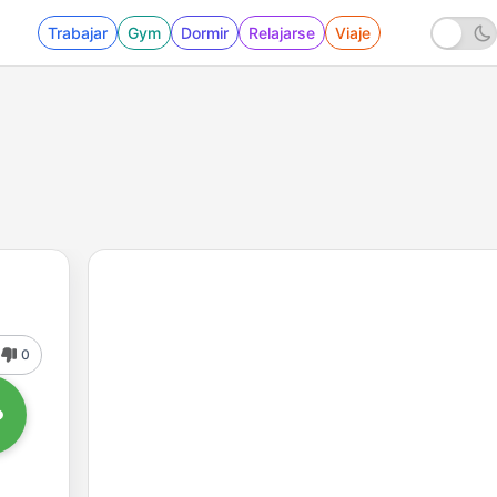
Trabajar
Gym
Dormir
Relajarse
Viaje
0