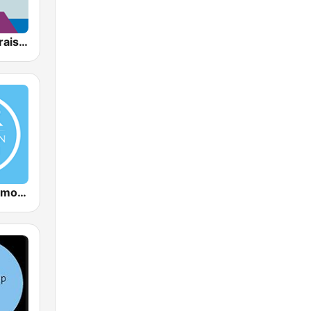
AllWorship Praise & Worship
Christian Sermon Radio