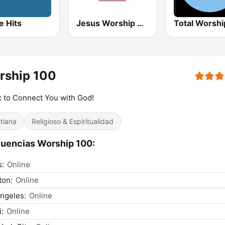
e Hits
Jesus Worship Club
Total Worshi
rship 100
 to Connect You with God!
stiana
Religioso & Espiritualidad
uencias Worship 100:
s:
Online
ton:
Online
ngeles:
Online
:
Online