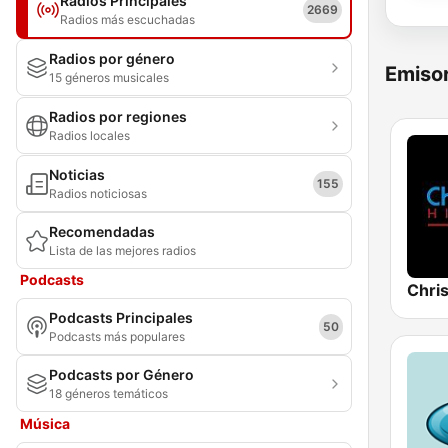
Radios Principales
2669
Radios más escuchadas
Radios por género
Emisor
15 géneros musicales
Radios por regiones
Radios locales
Noticias
155
Radios noticiosas
Recomendadas
Lista de las mejores radios
Podcasts
Chris
Podcasts Principales
50
Podcasts más populares
Podcasts por Género
18 géneros temáticos
Música