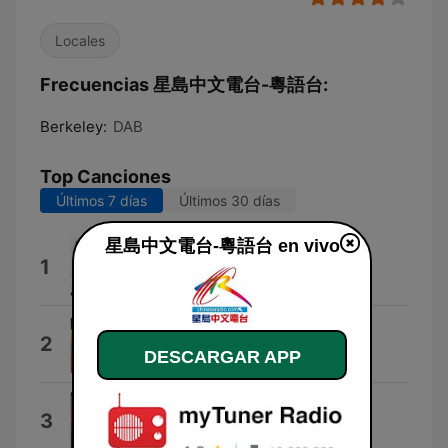
Locales
Frecuencias 星島中文電台-粵語台:
Berkeley:
DAB
Top Canciones
Últimos 7 días
Últimos 30 días
星島中文電台-粵語台 en vivo
Tu Me Salvaste
1
Maná
Telecom Fanfare
2
DESCARGAR APP
John Epping
News Update
3
Keith Mansfield