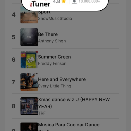
Sport
4
SnowMusicStudio
Be There
5
Anthony Singh
Summer Green
6
Freddy Fenson
Here and Everywhere
7
Every Little Thing
Xmas dance wiz U (HAPPY NEW
8
YEAR)
TRF
Musica Para Cocinar Dance