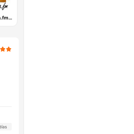
Tropicalisima.fm - Salsa
días