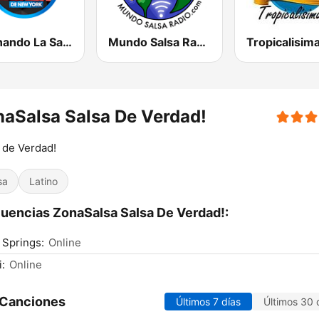
Cocinando La Salsa de New York
Mundo Salsa Radio
aSalsa Salsa De Verdad!
 de Verdad!
sa
Latino
uencias ZonaSalsa Salsa De Verdad!:
 Springs:
Online
:
Online
 Canciones
Últimos 7 días
Últimos 30 