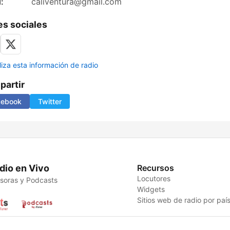
:
caliventura@gmail.com
s sociales
liza esta información de radio
artir
cebook
Twitter
dio en Vivo
Recursos
Locutores
soras y Podcasts
Widgets
Sitios web de radio por paí