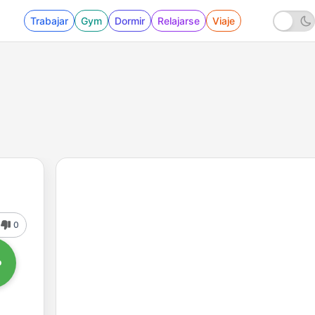
Trabajar
Gym
Dormir
Relajarse
Viaje
0