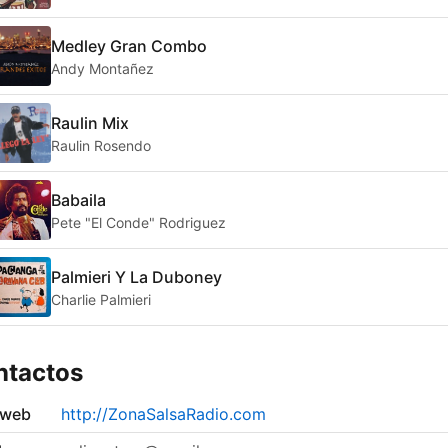
Medley Gran Combo
Andy Montañez
Raulin Mix
Raulin Rosendo
Babaila
Pete "El Conde" Rodriguez
Palmieri Y La Duboney
Charlie Palmieri
ntactos
 web
http://ZonaSalsaRadio.com