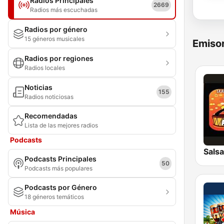
Radios Principales
2669
Radios más escuchadas
Radios por género
15 géneros musicales
Emisor
Radios por regiones
Radios locales
Noticias
155
Radios noticiosas
Recomendadas
Lista de las mejores radios
Podcasts
Sals
Podcasts Principales
50
Podcasts más populares
Podcasts por Género
18 géneros temáticos
Música