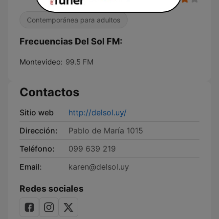
Contemporánea para adultos
Frecuencias Del Sol FM:
Montevideo:
99.5 FM
Contactos
Sitio web
http://delsol.uy/
Dirección:
Pablo de María 1015
Teléfono:
099 639 219
Email:
karen@delsol.uy
Redes sociales