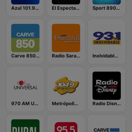
Azul 101.9 FM
El Espectador 810 AM
Sport 890 AM
Carve 850 AM
Radio Sarandí 690
Inolvidable 93.1 FM
970 AM Universal
Metrópolis 104.9 FM
Radio Disney Uruguay