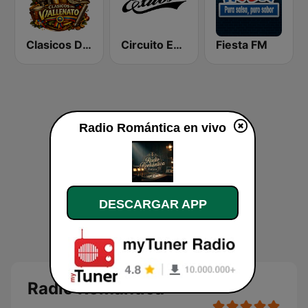
Clasicos Del Vallenato
Circuito Exitos 99.9 FM
Fiesta FM
Radio Romántica en vivo
DESCARGAR APP
Radio Romántica