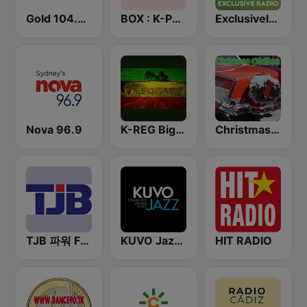
Gold 104.3 FM
BOX : K-POP 케이팝
Exclusively Michael Jackson
Nova 96.9
K-REG Big Reggae Mix
Christmas Oldies
TJB 파워 FM (POWER FM)
KUVO Jazz 89.3 FM
HIT RADIO