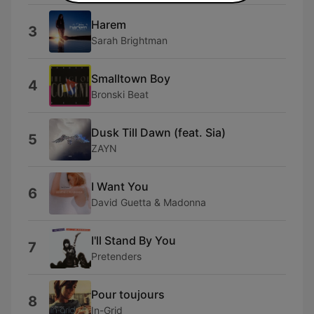
Harem
3
Sarah Brightman
Smalltown Boy
4
Bronski Beat
Dusk Till Dawn (feat. Sia)
5
ZAYN
I Want You
6
David Guetta & Madonna
I'll Stand By You
7
Pretenders
Pour toujours
8
In-Grid