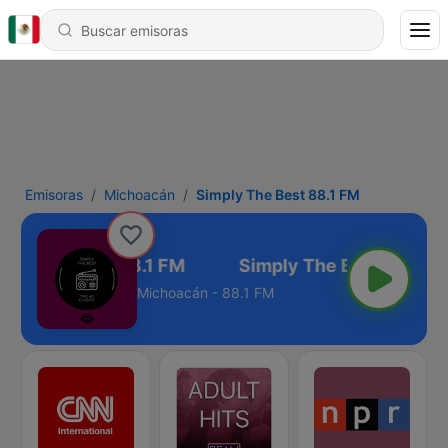
Emisoras
Michoacán
Simply The Best 88.1 FM
ply The Best 88.1 FM
Michoacán - 88.1 FM