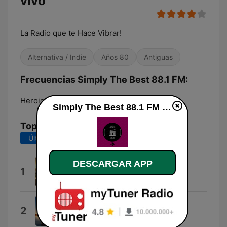
vivo
La Radio que te Hace Vibrar!
Alternativa / Indie
Años 80
Antiguas
Frecuencias Simply The Best 88.1 FM:
Heroica Zitácuaro:
88.1 FM
Simply The Best 88.1 FM en vivo
Top Canciones
Últimos 7 días
Últimos 30 días
DESCARGAR APP
With Arms Wide Open
1
Creed
It's a Beautiful Day
2
Sarah Brightman