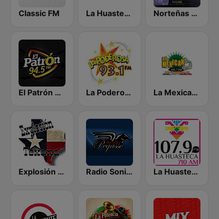
Classic FM
La Huasteca 90.5 FM
Norteñas Sax Addict
El Patrón 94.5 FM
La Poderosa 93.1 FM
La Mexicana 101.7 FM
Explosión Texana
Radio Sonido Pegasso
La Huasteca 710 AM