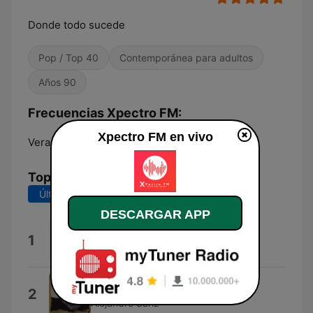
Donde todo sucede
Pop / Top 40
Contemporánea para adultos
Años 90
Frecuencias Xpectro FM:
Xpectro FM en vivo
Veracruz:
Online
Top Canciones
Últimos 7 días
Últimos 30 días
DESCARGAR APP
Te Daria Mi Vida
1
Paulina Rubio
La Fuerza del Corazon (Demo)
2
Alejandro Sanz