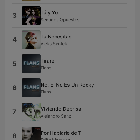
Tú y Yo
3
Sentidos Opuestos
Tu Necesitas
4
Aleks Syntek
Tirare
5
Flans
No, El No Es Un Rocky
6
Flans
Viviendo Deprisa
7
Alejandro Sanz
Por Hablarle de Ti
8
Edith Marquez