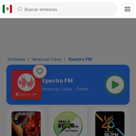
Emisoras
Veracruz-Llave
Xpectro FM
Xpectro FM
Veracruz-Llave - Online