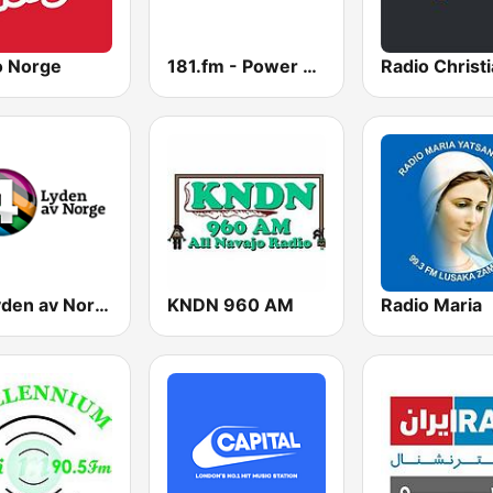
o Norge
181.fm - Power 181 (Top 40)
P4 Lyden av Norge
KNDN 960 AM
Radio Maria