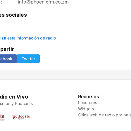
:
info@phoenixfm.co.zm
s sociales
liza esta información de radio
artir
cebook
Twitter
dio en Vivo
Recursos
Locutores
soras y Podcasts
Widgets
Sitios web de radio por paí