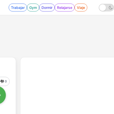
Trabajar
Gym
Dormir
Relajarse
Viaje
0