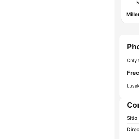
Mill
Ph
Only 
Frec
Lusak
Co
Sitio
Direc