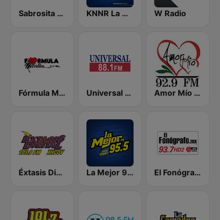
Sabrosita 590 AM
KNNR La Mejor 97.7 FM
W Radio
Fórmula Melódica
Universal 88.1 FM
Amor Mío XS 92.9 FM
Éxtasis Digital Guadalajara
La Mejor 95.5 FM
El Fonógrafo HD2