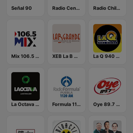
Señal 90
Radio Centro
Radio Chilango 105.3 FM
Mix 106.5 Querétaro
XEB La B Grande 1220 AM
La Q 940 AM
La Octava 88.1 FM
Formula 1120 AM
Oye 89.7 FM