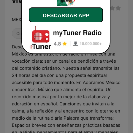
vivo
DESCARGAR APP
MEXICO PARA CRISTO
Cristiana
Descripción de Adoramos México Adoramos
México es una estación de radio en línea con una
vocación clara: ser un canal de bendición a través
del contenido cristiano. Nuestra señal transmite las
24 horas del día con una propuesta espiritual
accesible para todo momento. En Adoramos México
encuentras: Música que alimenta el espíritu: Un
recorrido musical por lo mejor de la alabanza y
adoración en español. Canciones que invitan a la
calma, a la reflexión y al encuentro con lo eterno en
medio de la rutina diaria.Palabra que transforma:
Espacios breves con enseñanzas prácticas basadas
en la Biblia, pensamientos para el alma y mensajes