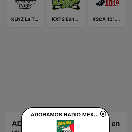
KLNZ La Tricolor 103.5 FM
KXTS Exitos 98.7 FM
KSCA 101.9 Los Angeles FM (US Only)
ADORAMOS RADIO MEXICO en vivo
ADORAMOS RADIO MEXICO en