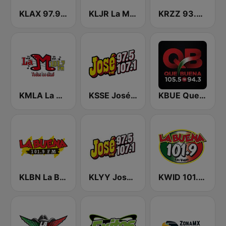
KLAX 97.9 La Raza FM
KLJR La Mejor 96.7 FM
KRZZ 93.3 La Raza FM
KMLA La M 103.7 FM
KSSE José 97.5 y 107.1
KBUE Que Buena 105.5 / 94.3 FM (US Only)
KLBN La Buena 101.9 FM
KLYY José 97.5 y 107.1
KWID 101.9 La Buena