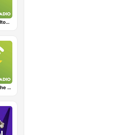
Exclusively Elton John
Exclusively The Bee Gees