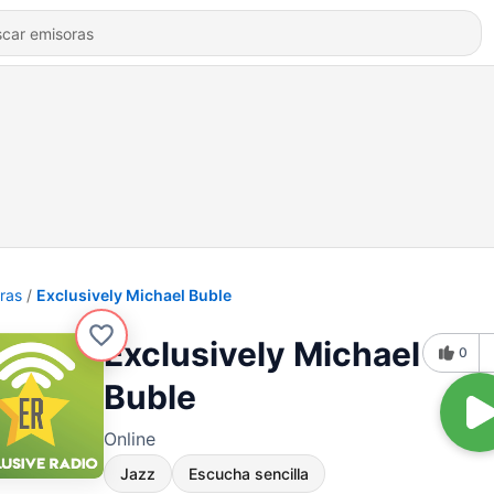
ras
Exclusively Michael Buble
Exclusively Michael
0
Buble
Online
Jazz
Escucha sencilla