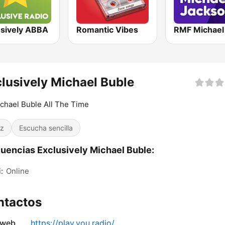
usively ABBA
Romantic Vibes
lusively Michael Buble
ichael Buble All The Time
z
Escucha sencilla
uencias Exclusively Michael Buble:
:
Online
ntactos
 web
https://play.you.radio/