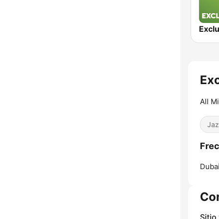
Excl
Exc
All M
Jaz
Frec
Dubai
Co
Sitio