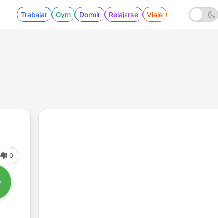
Trabajar
Gym
Dormir
Relajarse
Viaje
0