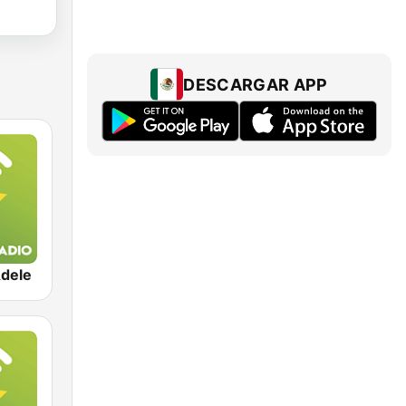
DESCARGAR APP
Adele