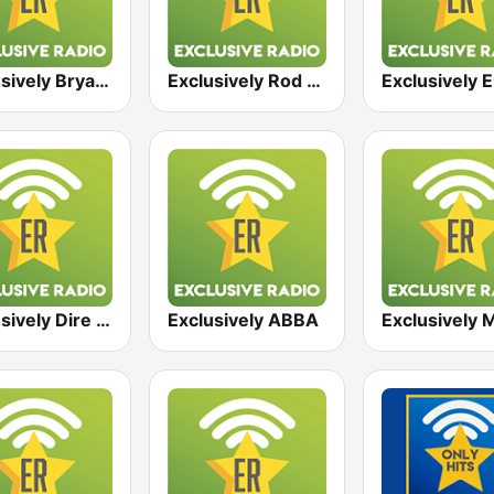
Exclusively Bryan Adams
Exclusively Rod Stewart
Exclusively Dire Straits
Exclusively ABBA