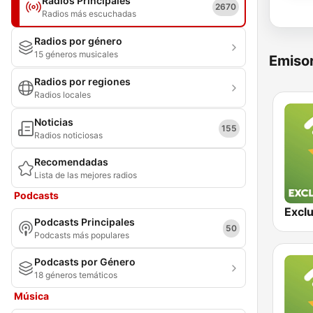
Radios Principales
2670
Radios más escuchadas
Radios por género
15 géneros musicales
Emisor
Radios por regiones
Radios locales
Noticias
155
Radios noticiosas
Recomendadas
Lista de las mejores radios
Podcasts
Podcasts Principales
50
Podcasts más populares
Podcasts por Género
18 géneros temáticos
Música