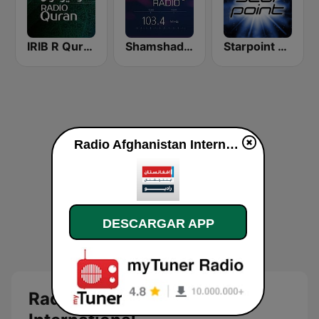
IRIB R Quran رادیو قرآن
Shamshad FM
Starpoint Radio
Radio Afghanistan International en vivo
DESCARGAR APP
Radio Afghanistan