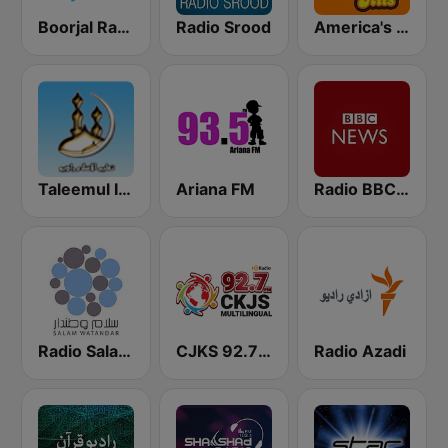
Boorjal Radio
Radio Srood
America's Greatest 70s Hits
Taleemul Islam Radio
Ariana FM
Radio BBC News Haiti
Radio Salam Watandar
CJKS 92.7 FM
Radio Azadi