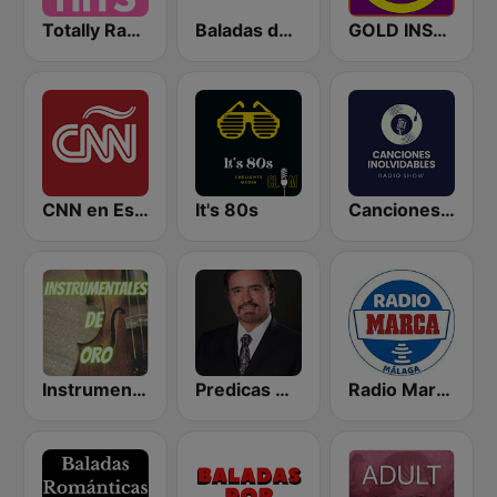
Totally Radio Hits
Baladas del Recuerdo
GOLD INSTRUMENTAL
CNN en Español
It's 80s
Canciones Inolvidables
Instrumentales de Oro Radio
Predicas Armando Alducin
Radio Marca Málaga