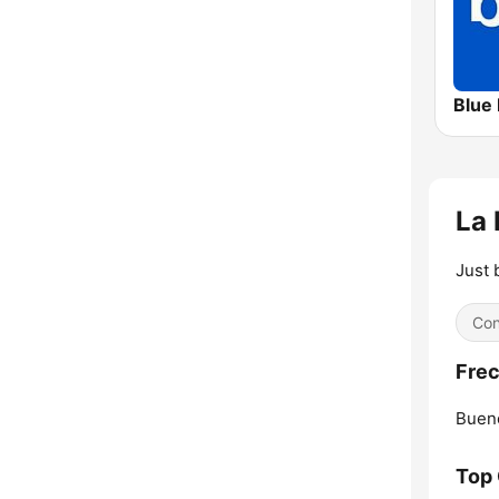
Blue
La 
Just 
Con
Frec
Bueno
Top