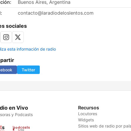
ción:
Buenos Aires, Argentina
:
contacto@laradiodeloslentos.com
s sociales
liza esta información de radio
artir
cebook
Twitter
dio en Vivo
Recursos
Locutores
soras y Podcasts
Widgets
Sitios web de radio por paí