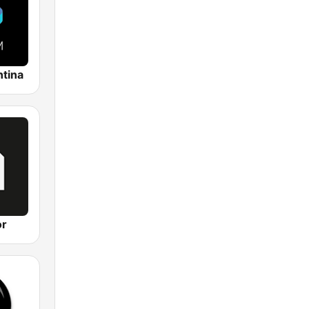
tina
or