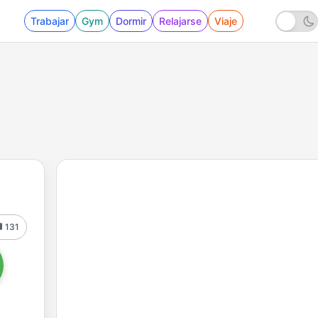
Trabajar
Gym
Dormir
Relajarse
Viaje
131