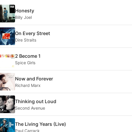
Honesty
Billy Joel
On Every Street
Dire Straits
2 Become 1
Spice Girls
Now and Forever
Richard Marx
Thinking out Loud
Second Avenue
The Living Years (Live)
Paul Carrack