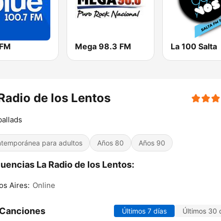
 FM
Mega 98.3 FM
La 100 Salta
Radio de los Lentos
ballads
temporánea para adultos
Años 80
Años 90
uencias La Radio de los Lentos:
s Aires:
Online
 Canciones
Últimos 7 días
Últimos 30 