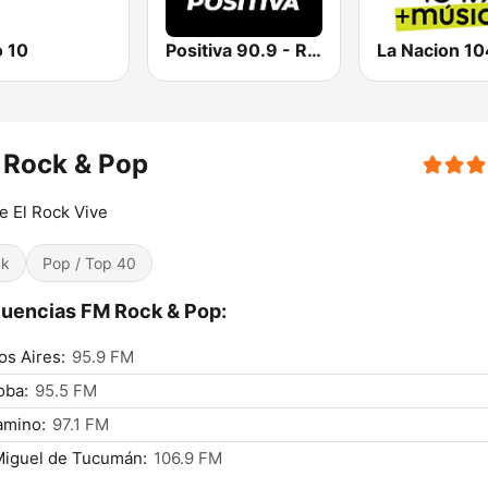
o 10
Positiva 90.9 - Radio Mitre Corrientes
La Nacion 10
 Rock & Pop
 El Rock Vive
ck
Pop / Top 40
uencias FM Rock & Pop:
s Aires:
95.9 FM
oba:
95.5 FM
amino:
97.1 FM
Miguel de Tucumán:
106.9 FM