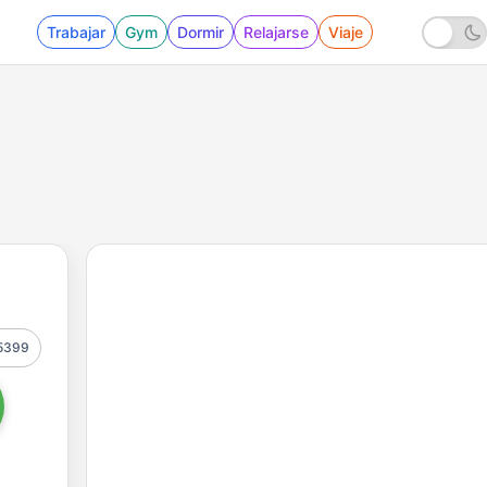
Trabajar
Gym
Dormir
Relajarse
Viaje
5399