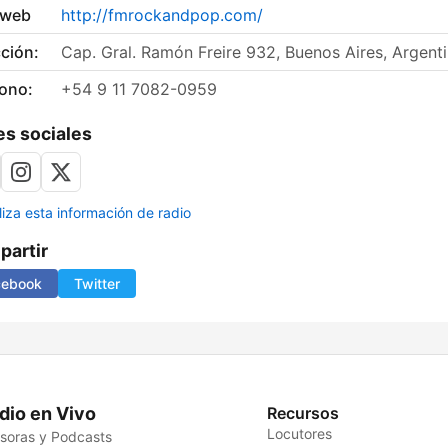
 web
http://fmrockandpop.com/
ción:
Cap. Gral. Ramón Freire 932, Buenos Aires, Argent
fono:
+54 9 11 7082-0959
s sociales
liza esta información de radio
artir
cebook
Twitter
dio en Vivo
Recursos
Locutores
soras y Podcasts