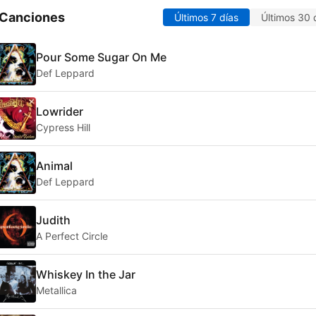
 Canciones
Últimos 7 días
Últimos 30 
Pour Some Sugar On Me
Def Leppard
Lowrider
Cypress Hill
Animal
Def Leppard
Judith
A Perfect Circle
Whiskey In the Jar
Metallica