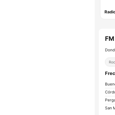
Radi
FM
Donde
Ro
Frec
Bueno
Córd
Perg
San 