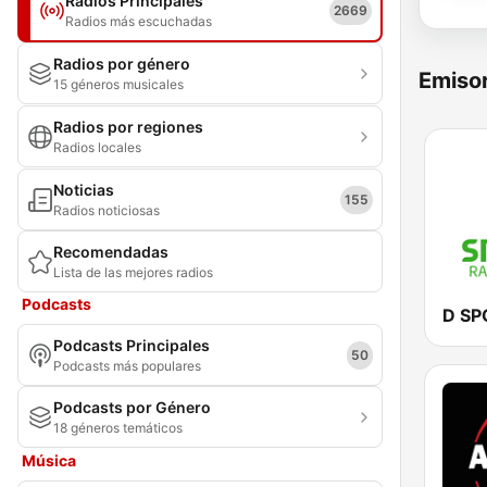
Radios Principales
2669
Radios más escuchadas
Radios por género
Emisor
15 géneros musicales
Radios por regiones
Radios locales
Noticias
155
Radios noticiosas
Recomendadas
Lista de las mejores radios
Podcasts
D SP
Podcasts Principales
50
Podcasts más populares
Podcasts por Género
18 géneros temáticos
Música