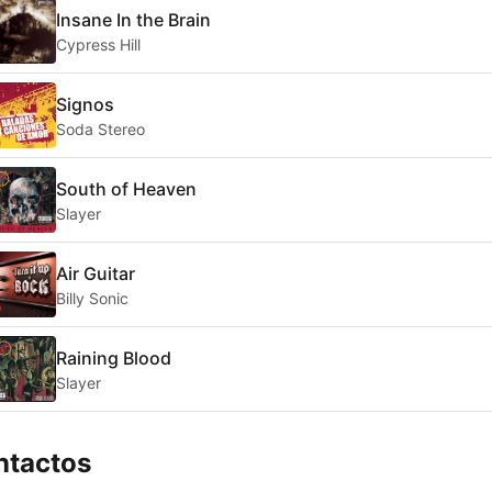
Insane In the Brain
Cypress Hill
Signos
Soda Stereo
South of Heaven
Slayer
Air Guitar
Billy Sonic
Raining Blood
Slayer
ntactos