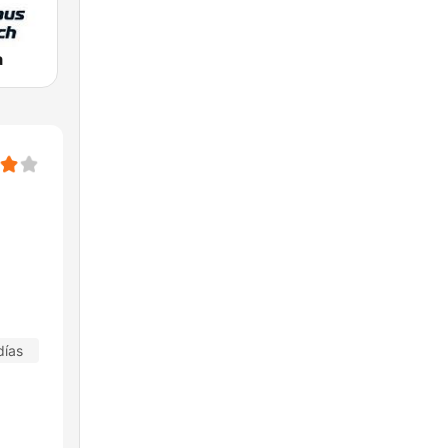
a
días