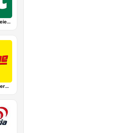
ORF Radio Steiermark
Antenne Steiermark