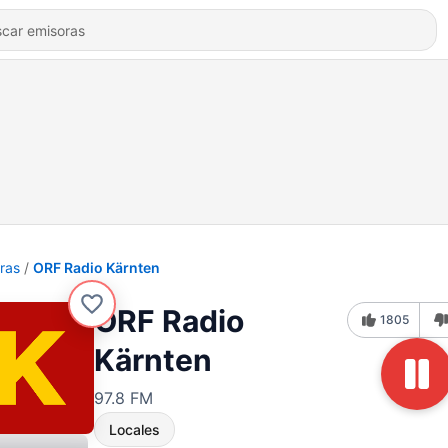
ras
ORF Radio Kärnten
ORF Radio
1805
Kärnten
97.8 FM
Locales