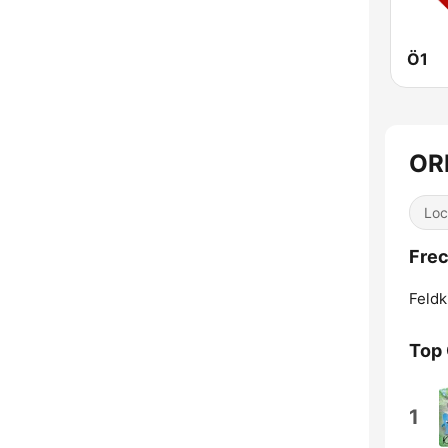
Ö1
OR
Loc
Frec
Feldk
Top
1