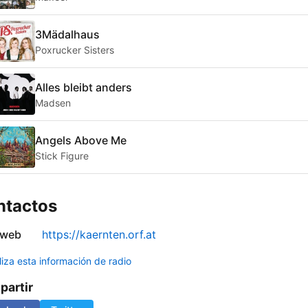
3Mädalhaus
Poxrucker Sisters
Alles bleibt anders
Madsen
Angels Above Me
Stick Figure
ntactos
 web
https://kaernten.orf.at
liza esta información de radio
artir