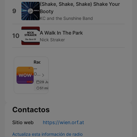
(Shake, Shake, Shake) Shake Your
9
Booty
KC and the Sunshine Band
A Walk In The Park
10
Nick Straker
Radio
Wien
WOW
ORF Radio Wien - Episodio 1
29 Jun 2026
51 min
Contactos
Sitio web
https://wien.orf.at
Actualiza esta información de radio