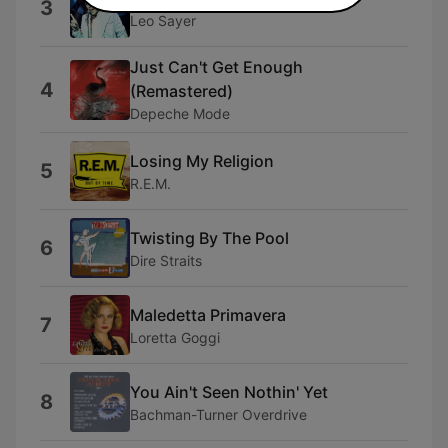
3
Leo Sayer
Just Can't Get Enough
4
(Remastered)
Depeche Mode
Losing My Religion
5
R.E.M.
Twisting By The Pool
6
Dire Straits
Maledetta Primavera
7
Loretta Goggi
You Ain't Seen Nothin' Yet
8
Bachman-Turner Overdrive