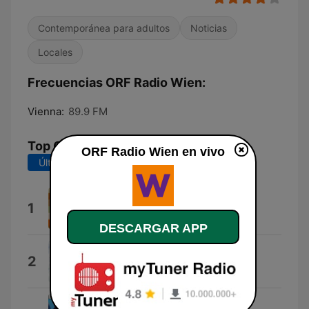
Contemporánea para adultos
Noticias
Locales
Frecuencias ORF Radio Wien:
Vienna:
89.9 FM
Top Canciones
ORF Radio Wien en vivo
Últimos 7 días
Últimos 30 días
Big In Japan
1
Alphaville
DESCARGAR APP
Wouldn't It Be Good
2
Nik Kershaw
More Than I Can Say