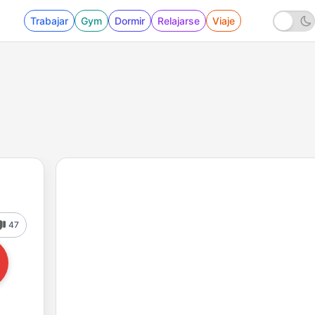
Trabajar
Gym
Dormir
Relajarse
Viaje
47