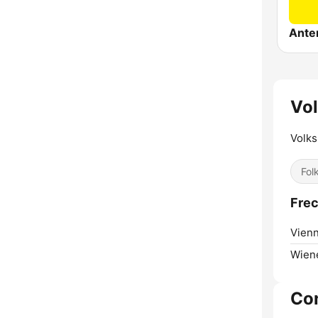
Vo
Volks
Fol
Frec
Vienn
Wien
Co