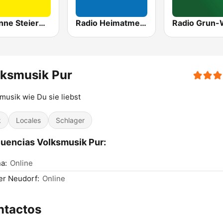
Antenne Steiermark
Radio Heimatmelodie
Radio Grun-
lksmusik Pur
musik wie Du sie liebst
k
Locales
Schlager
uencias Volksmusik Pur:
a:
Online
er Neudorf:
Online
ntactos