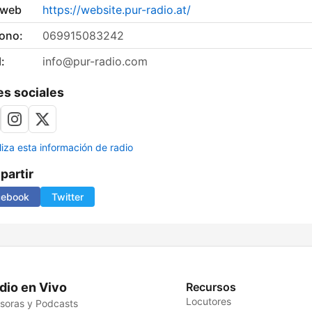
 web
https://website.pur-radio.at/
fono:
069915083242
:
info@pur-radio.com
s sociales
liza esta información de radio
artir
cebook
Twitter
dio en Vivo
Recursos
Locutores
soras y Podcasts