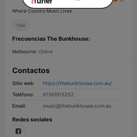
Where Country Music Lives
País
Frecuencias The Bunkhouse:
Melbourne:
Online
Contactos
Sitio web
https://thebunkhouse.com.au/
Teléfono:
61391915252
Email:
music@thebunkhouse.com.au
Redes sociales