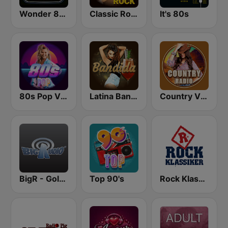
Wonder 80's
Classic Rock Station
It's 80s
80s Pop Vibes
Latina Bandida!
Country Vibes
BigR - Golden Oldies
Top 90's
Rock Klassiker