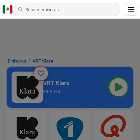
Emisoras
VRT Klara
VRT Klara
89.5 FM