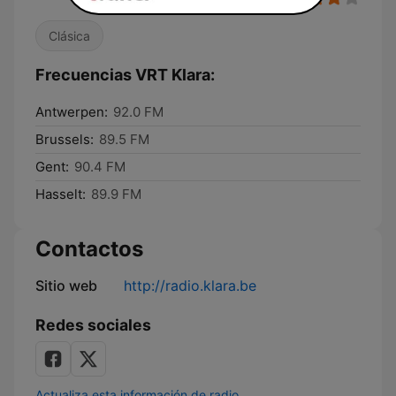
Clásica
Frecuencias VRT Klara:
Antwerpen:
92.0 FM
Brussels:
89.5 FM
Gent:
90.4 FM
Hasselt:
89.9 FM
Contactos
Sitio web
http://radio.klara.be
Redes sociales
Actualiza esta información de radio