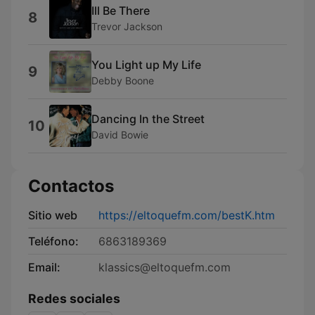
Ill Be There
8
Trevor Jackson
You Light up My Life
9
Debby Boone
Dancing In the Street
10
David Bowie
Contactos
Sitio web
https://eltoquefm.com/bestK.htm
Teléfono:
6863189369
Email:
klassics@eltoquefm.com
Redes sociales