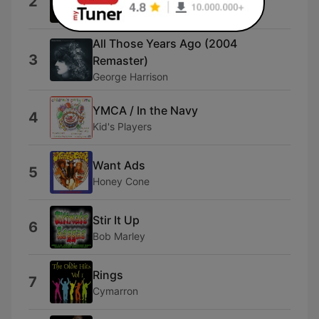
2
Zed
All Those Years Ago (2004
3
Remaster)
George Harrison
YMCA / In the Navy
4
Kid's Players
Want Ads
5
Honey Cone
Stir It Up
6
Bob Marley
Rings
7
Cymarron