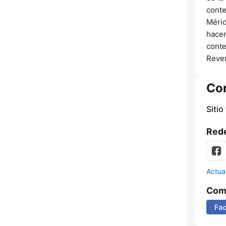
conte
Mérid
hacen
conte
Rever
Co
Sitio
Rede
Actua
Comp
Fa