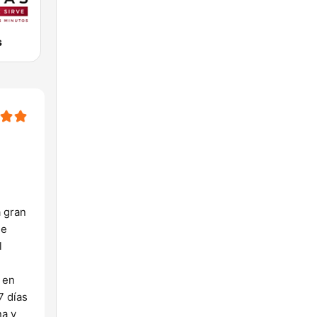
s
 gran
de
l
 en
7 días
na y