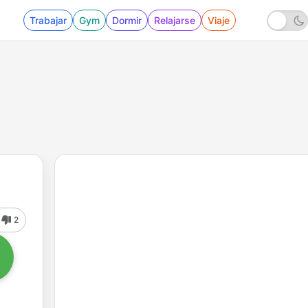
Trabajar
Gym
Dormir
Relajarse
Viaje
2