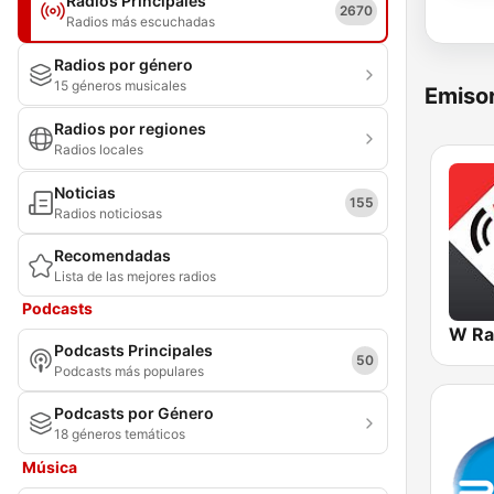
Radios Principales
2670
Radios más escuchadas
Radios por género
15 géneros musicales
Emisor
Radios por regiones
Radios locales
Noticias
155
Radios noticiosas
Recomendadas
Lista de las mejores radios
Podcasts
W Ra
Podcasts Principales
50
Podcasts más populares
Podcasts por Género
18 géneros temáticos
Música