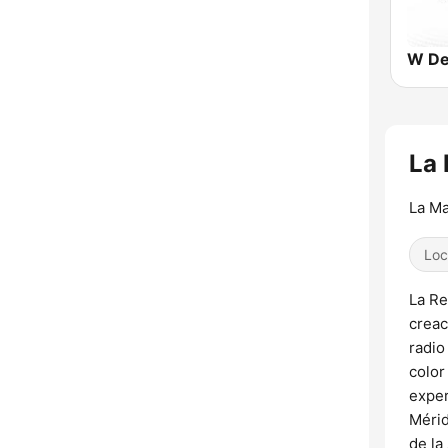
W De
La 
La M
Loc
La Re
creac
radio
color
exper
Mérid
de la