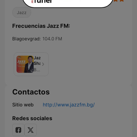
Jazz
Frecuencias Jazz FM:
Blagoevgrad:
104.0 FM
Jazz
Shapers
Bauer Media
Contactos
Sitio web
http://www.jazzfm.bg/
Redes sociales