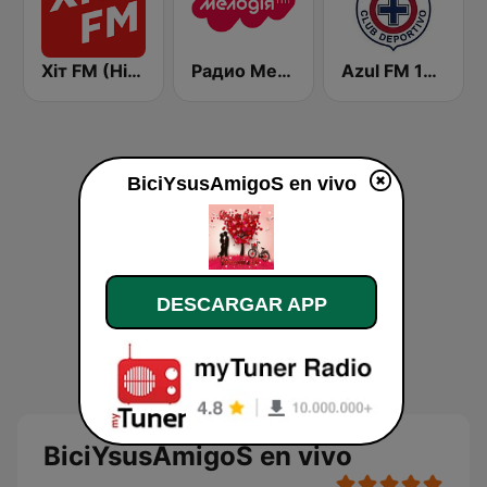
Хіт FM (Hit FM) - Ukr
Радио Мелодия (Radio Melodia)
Azul FM 103.9
BiciYsusAmigoS en vivo
DESCARGAR APP
BiciYsusAmigoS en vivo