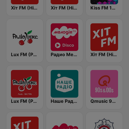
Хіт FM (Hit FM) - Top
Хіт FM (Hit FM) - Best
Kiss FM 106.5 (Кисc ФМ)
Lux FM (Pадіо Люкс)
Радио Мелодия (Radio Melodia Disco)
Хіт FM (Hit FM)
Lux FM (Pадіо Люкс) Lviv
Наше Радио (Nashe Radio) 107.9
Qmusic 90's & 00's