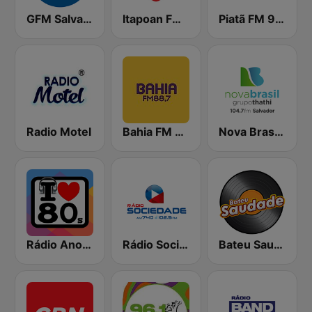
GFM Salvador
Itapoan FM 97.5
Piatã FM 94.3
Radio Motel
Bahia FM 88.7
Nova Brasil 104.7 Salvador
Rádio Anos 80
Rádio Sociedade
Bateu Saudade FM Rádio Flashback