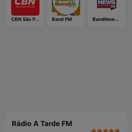
CBN São Paulo
Band FM
BandNews FM - 96.9 SP
Rádio A Tarde FM