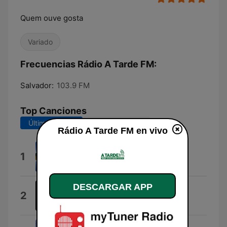
Quem ouve gosta
Variado
Frecuencias Rádio A Tarde FM:
Salvador:
103.9 FM
Top Canciones
Últimos 7 días
Últimos 30 días
Rádio A Tarde FM en vivo
Summer Solstice
1
Jan Hammer
DESCARGAR APP
O Leãozinho
2
Caetano Veloso