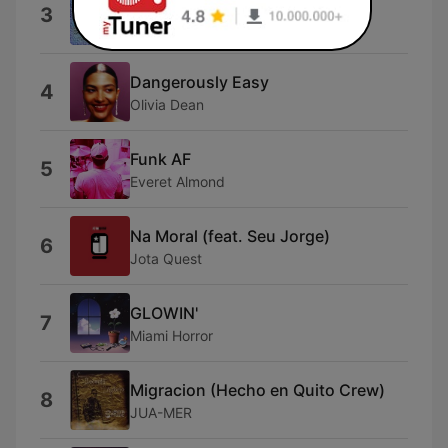
Not Quite Rock
3
VideoHelper
Dangerously Easy
4
Olivia Dean
Funk AF
5
Everet Almond
Na Moral (feat. Seu Jorge)
6
Jota Quest
GLOWIN'
7
Miami Horror
Migracion (Hecho en Quito Crew)
8
JUA-MER