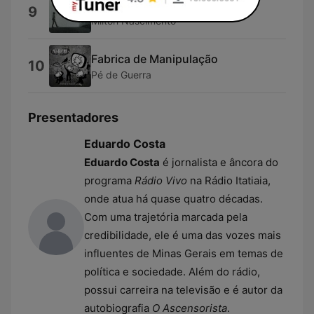
Rádio Experiência
9
Milton Nascimento
Fabrica de Manipulação
10
Pé de Guerra
Presentadores
Eduardo Costa
Eduardo Costa
é jornalista e âncora do
programa
Rádio Vivo
na Rádio Itatiaia,
onde atua há quase quatro décadas.
Com uma trajetória marcada pela
credibilidade, ele é uma das vozes mais
influentes de Minas Gerais em temas de
política e sociedade. Além do rádio,
possui carreira na televisão e é autor da
autobiografia
O Ascensorista
.