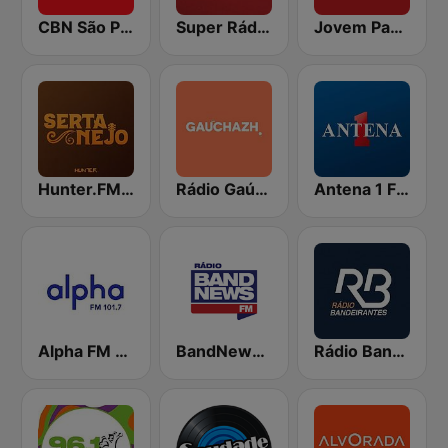
CBN São Paulo
Super Rádio Tupi
Jovem Pan News
Hunter.FM - Sertanejo
Rádio Gaúcha ZH
Antena 1 FM
Alpha FM 101.7
BandNews FM - 96.9 SP
Rádio Bandeirantes