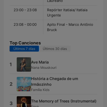
Laureano
23:00 - 23:08
Repórter Itatiaia/ Itatiaia
Urgente
23:08 - 00:00
Apito Final - Marco Antônio
Bruck
Top Canciones
Últimos 7 días
Últimos 30 días
Ave Maria
1
Nana Mouskouri
História a Chegada de um
2
Irmãozinho
Família Kids
The Memory of Trees (Instrumental)
3
Enya