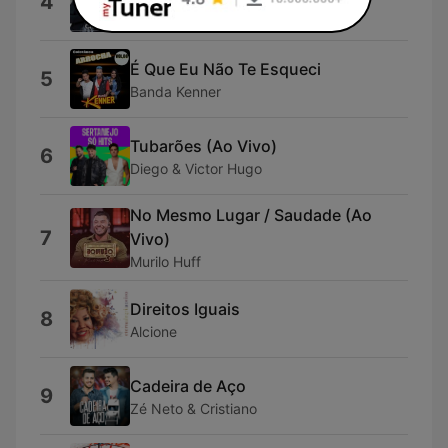
4
Zé Neto & Cristiano
É Que Eu Não Te Esqueci
5
Banda Kenner
Tubarões (Ao Vivo)
6
Diego & Victor Hugo
No Mesmo Lugar / Saudade (Ao
7
Vivo)
Murilo Huff
Direitos Iguais
8
Alcione
Cadeira de Aço
9
Zé Neto & Cristiano