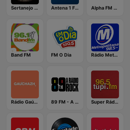
Sertanejo FM
Antena 1 FM
Alpha FM 101.7
Band FM
FM O Dia
Rádio Metropolitana 98.5 FM
Rádio Gaúcha ZH
89 FM - A Rádio Rock
Super Rádio Tupi