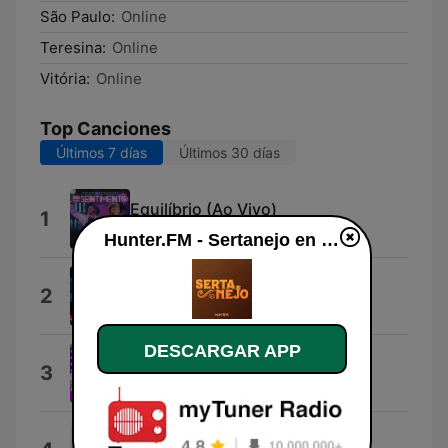
São Paulo:
Online
Teresina:
Online
Vitória:
Online
Top Canciones
Últimos 7 días
Últimos 30 días
Equilíbrio (Ao Vivo)
1
Felipe e Rodrigo
Hunter.FM - Sertanejo en vivo
Castigo / Mil Anos (Ao Vivo)
2
Panda
DESCARGAR APP
Praga (Ao Vivo)
3
Danilo e Davi
Vida